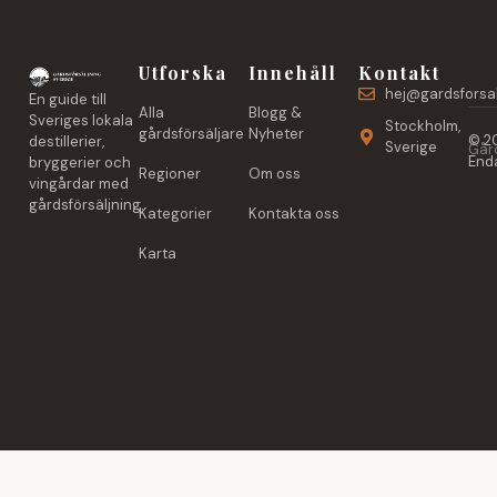
Utforska
Innehåll
Kontakt
hej@gardsforsal
En guide till
Alla
Blogg &
Sveriges lokala
Stockholm,
gårdsförsäljare
Nyheter
© 20
destillerier,
Sverige
Gård
Enda
bryggerier och
Regioner
Om oss
vingårdar med
gårdsförsäljning.
Kategorier
Kontakta oss
Karta