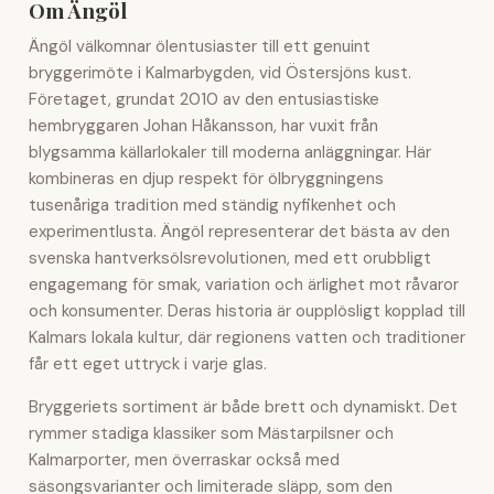
Om Ängöl
Ängöl välkomnar ölentusiaster till ett genuint
bryggerimöte i Kalmarbygden, vid Östersjöns kust.
Företaget, grundat 2010 av den entusiastiske
hembryggaren Johan Håkansson, har vuxit från
blygsamma källarlokaler till moderna anläggningar. Här
kombineras en djup respekt för ölbryggningens
tusenåriga tradition med ständig nyfikenhet och
experimentlusta. Ängöl representerar det bästa av den
svenska hantverksölsrevolutionen, med ett orubbligt
engagemang för smak, variation och ärlighet mot råvaror
och konsumenter. Deras historia är oupplösligt kopplad till
Kalmars lokala kultur, där regionens vatten och traditioner
får ett eget uttryck i varje glas.
Bryggeriets sortiment är både brett och dynamiskt. Det
rymmer stadiga klassiker som Mästarpilsner och
Kalmarporter, men överraskar också med
säsongsvarianter och limiterade släpp, som den