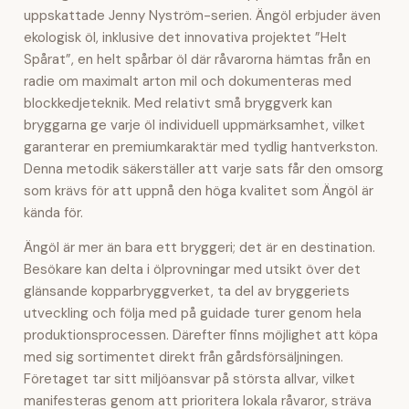
uppskattade Jenny Nyström-serien. Ängöl erbjuder även
ekologisk öl, inklusive det innovativa projektet ”Helt
Spårat”, en helt spårbar öl där råvarorna hämtas från en
radie om maximalt arton mil och dokumenteras med
blockkedjeteknik. Med relativt små bryggverk kan
bryggarna ge varje öl individuell uppmärksamhet, vilket
garanterar en premiumkaraktär med tydlig hantverkston.
Denna metodik säkerställer att varje sats får den omsorg
som krävs för att uppnå den höga kvalitet som Ängöl är
kända för.
Ängöl är mer än bara ett bryggeri; det är en destination.
Besökare kan delta i ölprovningar med utsikt över det
glänsande kopparbryggverket, ta del av bryggeriets
utveckling och följa med på guidade turer genom hela
produktionsprocessen. Därefter finns möjlighet att köpa
med sig sortimentet direkt från gårdsförsäljningen.
Företaget tar sitt miljöansvar på största allvar, vilket
manifesteras genom att prioritera lokala råvaror, sträva