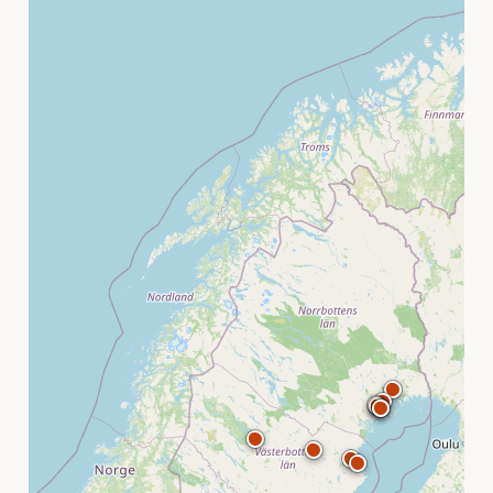
Västernorrland
Västmanland
Västra Götaland