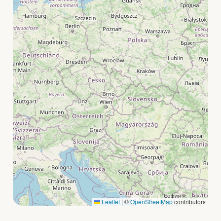
Leaflet
|
©
OpenStreetMap
contributors