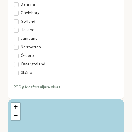
Dalarna
Gävleborg
Gotland
Halland
Jämtland
Norrbotten
Örebro
Östergötland
Skåne
Småland
296 gårdsförsäljare visas
Södermanland
Stockholm
+
Uppsala
−
Värmland
Västerbotten