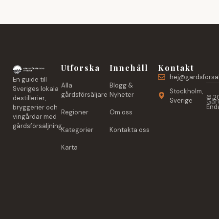
Utforska
Innehåll
Kontakt
hej@gardsforsal
En guide till
Alla
Blogg &
Sveriges lokala
Stockholm,
gårdsförsäljare
Nyheter
© 20
destillerier,
Sverige
Gård
Enda
bryggerier och
Regioner
Om oss
vingårdar med
gårdsförsäljning.
Kategorier
Kontakta oss
Karta