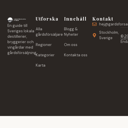
Utforska
Innehåll
Kontakt
hej@gardsforsal
En guide till
Alla
Blogg &
Sveriges lokala
Stockholm,
gårdsförsäljare
Nyheter
© 20
destillerier,
Sverige
Gård
Enda
bryggerier och
Regioner
Om oss
vingårdar med
gårdsförsäljning.
Kategorier
Kontakta oss
Karta