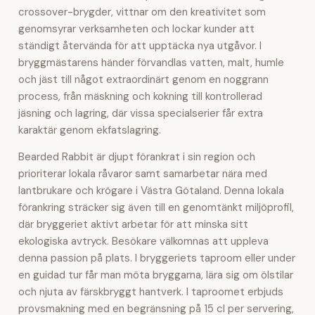
crossover-brygder, vittnar om den kreativitet som
genomsyrar verksamheten och lockar kunder att
ständigt återvända för att upptäcka nya utgåvor. I
bryggmästarens händer förvandlas vatten, malt, humle
och jäst till något extraordinärt genom en noggrann
process, från mäskning och kokning till kontrollerad
jäsning och lagring, där vissa specialserier får extra
karaktär genom ekfatslagring.
Bearded Rabbit är djupt förankrat i sin region och
prioriterar lokala råvaror samt samarbetar nära med
lantbrukare och krögare i Västra Götaland. Denna lokala
förankring sträcker sig även till en genomtänkt miljöprofil,
där bryggeriet aktivt arbetar för att minska sitt
ekologiska avtryck. Besökare välkomnas att uppleva
denna passion på plats. I bryggeriets taproom eller under
en guidad tur får man möta bryggarna, lära sig om ölstilar
och njuta av färskbryggt hantverk. I taproomet erbjuds
provsmakning med en begränsning på 15 cl per servering,