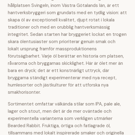
hållplatsen Svingeln, inom Västra Götalands län, är ett
hantverksbryggeri som grundats med en tydlig vision: att
skapa öl av exceptionell kvalitet, djupt rotat i lokala
traditioner och med en orubblig hantverksmässig
integritet. Sedan starten har bryggeriet lockat en trogen
skara ölentusiaster som prioriterar genuin smak och
lokalt ursprung framför massproduktionens
förutsägbarhet. Varje öl berättar en historia om platsen,
råvarorna och bryggarnas skicklighet. Här är ölet mer än
bara en dryck; det är ett konstnärligt uttryck, där
bryggarna ständigt experimenterar med nya recept,
humlesorter och jästkulturer för att utforska nya
smakhorisonter.
Sortimentet omfattar välkända stilar som IPA, pale ale,
lager och stout, men det är de mer oväntade och
experimentella varianterna som verkligen utmärker
Bearded Rabbit. Fruktiga, örtiga och fatlagrade öl,
tillsammans med lokalt inspirerade smaker och originella