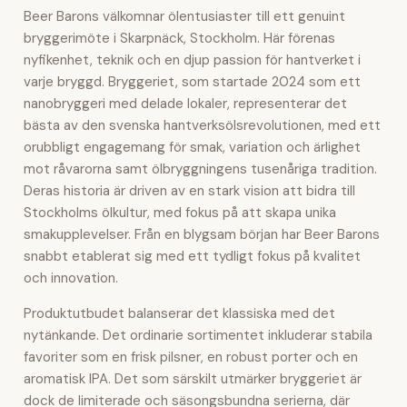
Beer Barons välkomnar ölentusiaster till ett genuint
bryggerimöte i Skarpnäck, Stockholm. Här förenas
nyfikenhet, teknik och en djup passion för hantverket i
varje bryggd. Bryggeriet, som startade 2024 som ett
nanobryggeri med delade lokaler, representerar det
bästa av den svenska hantverksölsrevolutionen, med ett
orubbligt engagemang för smak, variation och ärlighet
mot råvarorna samt ölbryggningens tusenåriga tradition.
Deras historia är driven av en stark vision att bidra till
Stockholms ölkultur, med fokus på att skapa unika
smakupplevelser. Från en blygsam början har Beer Barons
snabbt etablerat sig med ett tydligt fokus på kvalitet
och innovation.
Produktutbudet balanserar det klassiska med det
nytänkande. Det ordinarie sortimentet inkluderar stabila
favoriter som en frisk pilsner, en robust porter och en
aromatisk IPA. Det som särskilt utmärker bryggeriet är
dock de limiterade och säsongsbundna serierna, där