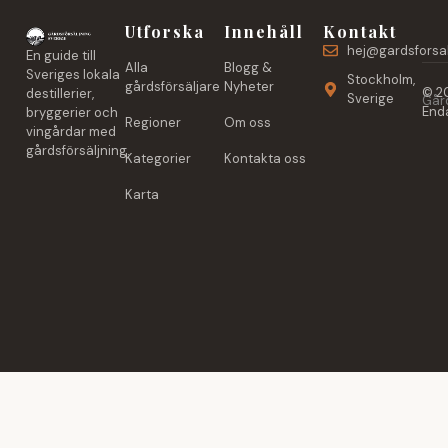
Utforska
Innehåll
Kontakt
hej@gardsforsal
En guide till
Alla
Blogg &
Sveriges lokala
Stockholm,
gårdsförsäljare
Nyheter
© 20
destillerier,
Sverige
Gård
Enda
bryggerier och
Regioner
Om oss
vingårdar med
gårdsförsäljning.
Kategorier
Kontakta oss
Karta