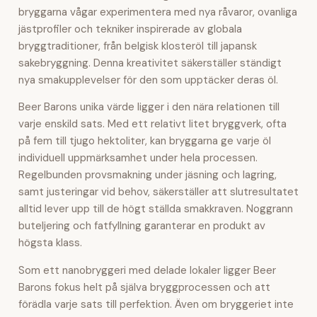
bryggarna vågar experimentera med nya råvaror, ovanliga
jästprofiler och tekniker inspirerade av globala
bryggtraditioner, från belgisk klosteröl till japansk
sakebryggning. Denna kreativitet säkerställer ständigt
nya smakupplevelser för den som upptäcker deras öl.
Beer Barons unika värde ligger i den nära relationen till
varje enskild sats. Med ett relativt litet bryggverk, ofta
på fem till tjugo hektoliter, kan bryggarna ge varje öl
individuell uppmärksamhet under hela processen.
Regelbunden provsmakning under jäsning och lagring,
samt justeringar vid behov, säkerställer att slutresultatet
alltid lever upp till de högt ställda smakkraven. Noggrann
buteljering och fatfyllning garanterar en produkt av
högsta klass.
Som ett nanobryggeri med delade lokaler ligger Beer
Barons fokus helt på själva bryggprocessen och att
förädla varje sats till perfektion. Även om bryggeriet inte