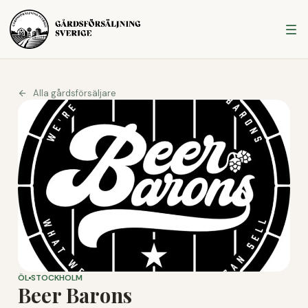
Alla gårdsförsäljare
ÖL
STOCKHOLM
Beer Barons