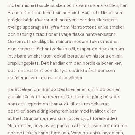
möter midnattssolens sken och älvarnas klara vatten, har
Brändö Destilleri funnit sin hemvist. Här, i ett klimat som
präglar både råvaror och hantverk, har destilleriet ett
tydligt uppdrag: att lyfta fram Norrbottens unika smaker
och naturliga traditioner i varje flaska hantverkssprit.
Genom att skickligt kombinera modern teknik med en
djup respekt för hantverkets själ, skapar de drycker som
inte bara smakar utan också berättar en historia om sin
ursprungsplats. Det handlar om den nordiska botaniken,
det rena vattnet och de fyra distinkta årstider som
definierar livet i denna del av världen.
Berättelsen om Brändö Destilleri är en om mod och en
genuin kärlek till hantverket. Det som en gång började
som ett experiment har vuxit till ett respekterat
destilleri som aldrig kompromissar med kvalitet eller
äkthet. Grundarna, med sina rötter djupt förankrade i
Norrbotten, drivs av en passion att ta tillvara det naturen
och det lokala har att erbjuda. Varje botanisk ingrediens,