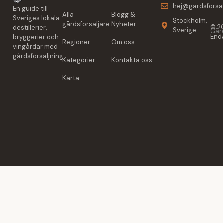
hej@gardsforsal
En guide till
Alla
Blogg &
Sveriges lokala
Stockholm,
gårdsförsäljare
Nyheter
© 20
destillerier,
Sverige
Gård
Enda
bryggerier och
Regioner
Om oss
vingårdar med
gårdsförsäljning.
Kategorier
Kontakta oss
Karta