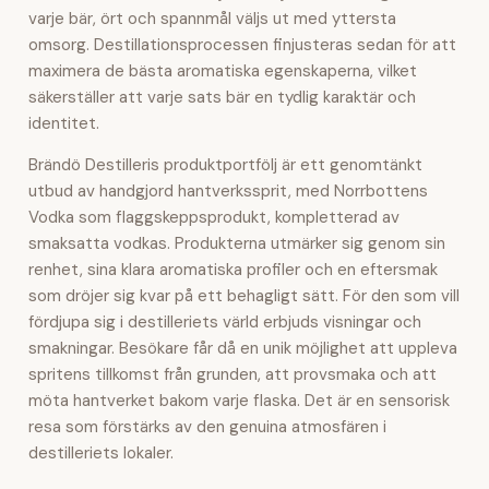
varje bär, ört och spannmål väljs ut med yttersta
omsorg. Destillationsprocessen finjusteras sedan för att
maximera de bästa aromatiska egenskaperna, vilket
säkerställer att varje sats bär en tydlig karaktär och
identitet.
Brändö Destilleris produktportfölj är ett genomtänkt
utbud av handgjord hantverkssprit, med Norrbottens
Vodka som flaggskeppsprodukt, kompletterad av
smaksatta vodkas. Produkterna utmärker sig genom sin
renhet, sina klara aromatiska profiler och en eftersmak
som dröjer sig kvar på ett behagligt sätt. För den som vill
fördjupa sig i destilleriets värld erbjuds visningar och
smakningar. Besökare får då en unik möjlighet att uppleva
spritens tillkomst från grunden, att provsmaka och att
möta hantverket bakom varje flaska. Det är en sensorisk
resa som förstärks av den genuina atmosfären i
destilleriets lokaler.