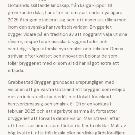
Götalands skiftande landskap, från karga klippor till
grönskande dalar, har efter en omstart under nya ägare
2025 återigen etablerat sig som ett namn att räkna med
inom den svenska hantverksölsvärlden. Bryggeriet
bygger vidare på en tradition av att noggrant välja ut sina
råvaror, respektera klassiska bryggmetoder och
samtidigt våga utforska nya smaker och tekniker. Denna
strävan efter kvalitet och innovation belönar de som
följer bryggeriet med öl som alltid har något extra att
erbjuda.
Grebbestad Bryggeri grundades ursprungligen med
visionen att ge Västra Götaland ett bryggeri som erbjöd
mer än industriell standardöl, med lokalt förankrad,
hantverksmässig och smakrik öl. Efter en konkurs i
februari 2025 och ett ägarbyte samma år, fortsätter
bryggeriet att förvalta denna vision. Man strävar efter
ett brett sortiment som täcker de flesta ölstilar. Malt av
hög kvalitet, ofta från lokala eller nordiska gårdsförsäljare,