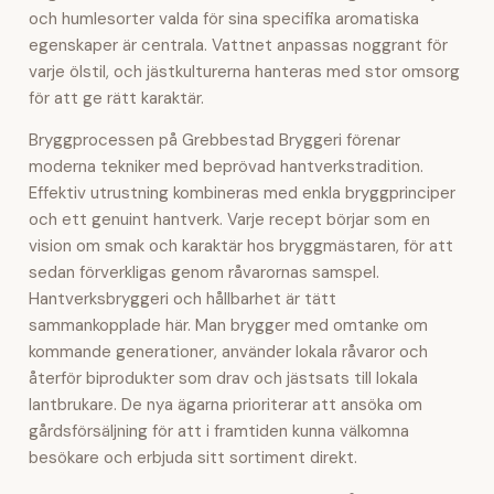
och humlesorter valda för sina specifika aromatiska
egenskaper är centrala. Vattnet anpassas noggrant för
varje ölstil, och jästkulturerna hanteras med stor omsorg
för att ge rätt karaktär.
Bryggprocessen på Grebbestad Bryggeri förenar
moderna tekniker med beprövad hantverkstradition.
Effektiv utrustning kombineras med enkla bryggprinciper
och ett genuint hantverk. Varje recept börjar som en
vision om smak och karaktär hos bryggmästaren, för att
sedan förverkligas genom råvarornas samspel.
Hantverksbryggeri och hållbarhet är tätt
sammankopplade här. Man brygger med omtanke om
kommande generationer, använder lokala råvaror och
återför biprodukter som drav och jästsats till lokala
lantbrukare. De nya ägarna prioriterar att ansöka om
gårdsförsäljning för att i framtiden kunna välkomna
besökare och erbjuda sitt sortiment direkt.