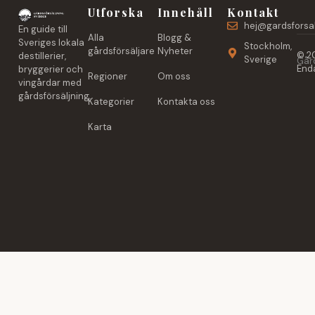
Utforska
Innehåll
Kontakt
hej@gardsforsal
En guide till
Alla
Blogg &
Sveriges lokala
Stockholm,
gårdsförsäljare
Nyheter
© 20
destillerier,
Sverige
Gård
Enda
bryggerier och
Regioner
Om oss
vingårdar med
gårdsförsäljning.
Kategorier
Kontakta oss
Karta