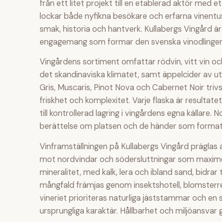
från ett litet projekt till en etablerad aktör me
lockar både nyfikna besökare och erfarna vinentu
smak, historia och hantverk. Kullabergs Vingård är
engagemang som formar den svenska vinodlingen
Vingårdens sortiment omfattar rödvin, vitt vin oc
det skandinaviska klimatet, samt äppelcider av ut
Gris, Muscaris, Pinot Nova och Cabernet Noir trivs 
friskhet och komplexitet. Varje flaska är resulta
till kontrollerad lagring i vingårdens egna källare. 
berättelse om platsen och de händer som forma
Vinframställningen på Kullabergs Vingård prägla
mot nordvindar och södersluttningar som maximera
mineralitet, med kalk, lera och ibland sand, bidrar t
mångfald främjas genom insektshotell, blomsterr
vineriet prioriteras naturliga jäststammar och en
ursprungliga karaktär. Hållbarhet och miljöansvar ge