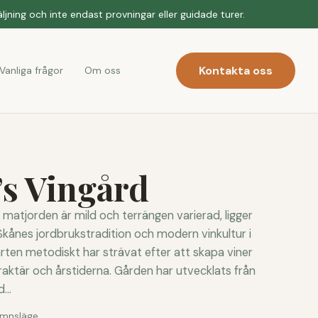
jning och inte endast provningar eller guidade turer.
Kontakta oss
Vanliga frågor
Om oss
’s Vingård
 matjorden är mild och terrängen varierad, ligger
Skånes jordbrukstradition och modern vinkultur i
ten metodiskt har strävat efter att skapa viner
raktär och årstiderna. Gården har utvecklats från
...
amnsläge