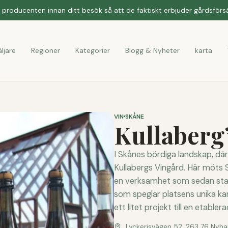
producenten innan ditt besök så att de faktiskt erbjuder gårdsförsäl
ljare
Regioner
Kategorier
Blogg & Nyheter
karta
VIN
SKÅNE
Kullaberg
I Skånes bördiga landskap, där
Kullabergs Vingård. Här möts 
en verksamhet som sedan star
som speglar platsens unika ka
ett litet projekt till en etablerad
Lyckerisvägen 52, 263 76 Nyh