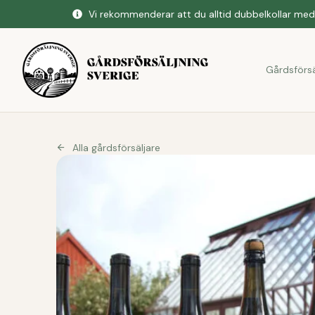
Vi rekommenderar att du alltid dubbelkollar med 
Gårdsförsä
Alla gårdsförsäljare