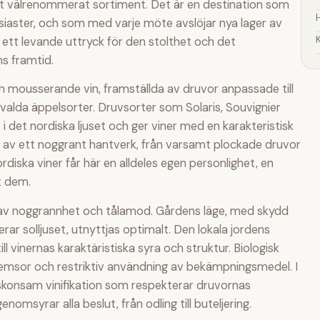
d ett välrenommerat sortiment. Det är en destination som
siaster, och som med varje möte avslöjar nya lager av
 ett levande uttryck för den stolthet och det
s framtid.
h mousserande vin, framställda av druvor anpassade till
valda äppelsorter. Druvsorter som Solaris, Souvignier
i det nordiska ljuset och ger viner med en karakteristisk
tet av ett noggrant hantverk, från varsamt plockade druvor
Nordiska viner får här en alldeles egen personlighet, en
t dem.
s av noggrannhet och tålamod. Gårdens läge, med skydd
r solljuset, utnyttjas optimalt. Den lokala jordens
ill vinernas karaktäristiska syra och struktur. Biologisk
emsor och restriktiv användning av bekämpningsmedel. I
 skonsam vinifikation som respekterar druvornas
nomsyrar alla beslut, från odling till buteljering.