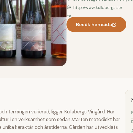
http://www.kullabergs.se/
Besök hemsida
ch terrängen varierad, ligger Kullabergs Vingård. Här
ltur i en verksamhet som sedan starten metodiskt har
s unika karaktär och årstiderna. Gården har utvecklats