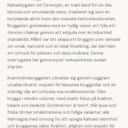
Kalmarbygden vid Östersjön, en trakt känd för sin rika
historia och omväxlande natur, etablerat sig som en
betydande aktör inom den svenska hantverksölscenen.
Bryggeriet grundades med en tydlig vision: att fylla ett
tomrum i Kalmar genom att erbjuda mer än industriell
standardöl. Målet var att skapa ett bryggeri som värnade
om smak, hantverk och en lokal förankring, där ölet blev
ett uttryck för platsen och dess invånare. Denna
övertygelse har genomsyrat verksamheten sedan
starten.
Kvarnholmsbryggeriet utmärker sig genom noggrant
utvalda råvaror, respekt för klassiska bryggstilar och en
ständig vilja att utforska nya smakhorisonter. Ölen
bryggs i mindre volymer, med starkt fokus på kvalitet,
balans och karaktär. Sortimentet är brett, från ljusa och
friska till mer smakintensiva och fylliga varianter, alla
framtagna med omsorg för att spegla Kalmars identitet
och bryggarnas idéer. Kvalitet, ärlighet och respekt för