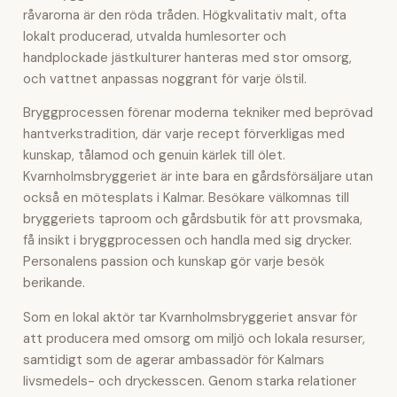
råvarorna är den röda tråden. Högkvalitativ malt, ofta
lokalt producerad, utvalda humlesorter och
handplockade jästkulturer hanteras med stor omsorg,
och vattnet anpassas noggrant för varje ölstil.
Bryggprocessen förenar moderna tekniker med beprövad
hantverkstradition, där varje recept förverkligas med
kunskap, tålamod och genuin kärlek till ölet.
Kvarnholmsbryggeriet är inte bara en gårdsförsäljare utan
också en mötesplats i Kalmar. Besökare välkomnas till
bryggeriets taproom och gårdsbutik för att provsmaka,
få insikt i bryggprocessen och handla med sig drycker.
Personalens passion och kunskap gör varje besök
berikande.
Som en lokal aktör tar Kvarnholmsbryggeriet ansvar för
att producera med omsorg om miljö och lokala resurser,
samtidigt som de agerar ambassadör för Kalmars
livsmedels- och dryckesscen. Genom starka relationer