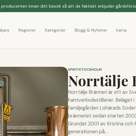
producenten innan ditt besök så att de faktiskt erbjuder gårdsförsäl
ljare
Regioner
Kategorier
Blogg & Nyheter
karta
SPRIT
STOCKHOLM
Norrtälje
Norrtälje Bränneri är ett av S
hantverksdestillerier. Beläget 
familjegården Lohärads Söder
bränneriet sedan starten 2002
Grundat 2001 av Kristina och 
generationen på...