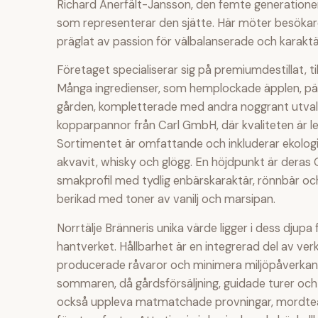
Richard Anerfält-Jansson, den femte generatione
som representerar den sjätte. Här möter besökare e
präglat av passion för välbalanserade och karaktär
Företaget specialiserar sig på premiumdestillat, t
Många ingredienser, som hemplockade äpplen, pä
gården, kompletterade med andra noggrant utvalda
kopparpannor från Carl GmbH, där kvaliteten är ledst
Sortimentet är omfattande och inkluderar ekologi
akvavit, whisky och glögg. En höjdpunkt är deras O
smakprofil med tydlig enbärskaraktär, rönnbär och 
berikad med toner av vanilj och marsipan.
Norrtälje Bränneris unika värde ligger i dess djup
hantverket. Hållbarhet är en integrerad del av v
producerade råvaror och minimera miljöpåverkan.
sommaren, då gårdsförsäljning, guidade turer oc
också uppleva matmatchade provningar, mordteat