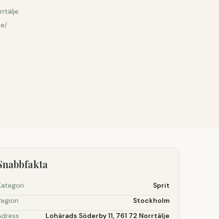
rtälje
se/
Snabbfakta
Kategori
Sprit
Region
Stockholm
Adress
Lohärads Söderby 11, 761 72 Norrtälje