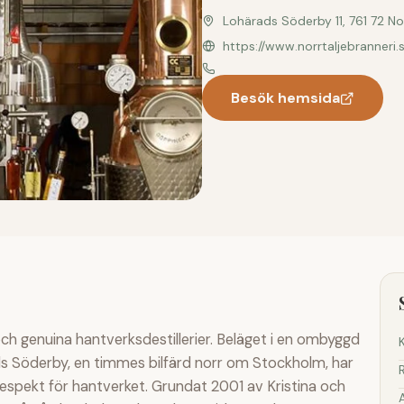
Lohärads Söderby 11, 761 72 Nor
https://www.norrtaljebranneri.
Besök hemsida
och genuina hantverksdestillerier. Beläget i en ombyggd
ads Söderby, en timmes bilfärd norr om Stockholm, har
espekt för hantverket. Grundat 2001 av Kristina och