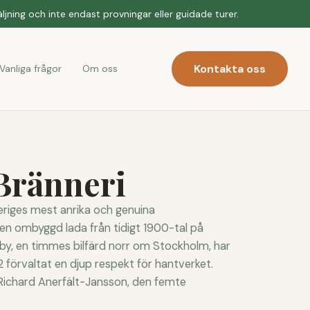
jning och inte endast provningar eller guidade turer.
Kontakta oss
Vanliga frågor
Om oss
 Bränneri
veriges mest anrika och genuina
i en ombyggd lada från tidigt 1900-tal på
by, en timmes bilfärd norr om Stockholm, har
 förvaltat en djup respekt för hantverket.
Richard Anerfält-Jansson, den femte