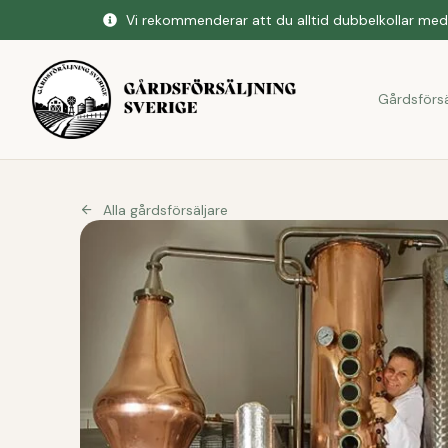
Vi rekommenderar att du alltid dubbelkollar med 
Gårdsförsä
Alla gårdsförsäljare