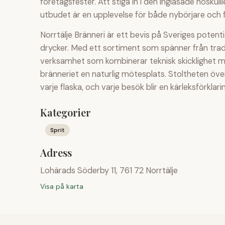
företagsfester. Att stiga in i den inglasade hösk
utbudet är en upplevelse för både nybörjare och 
Norrtälje Bränneri är ett bevis på Sveriges pote
drycker. Med ett sortiment som spänner från tradi
verksamhet som kombinerar teknisk skicklighet m
bränneriet en naturlig mötesplats. Stoltheten öv
varje flaska, och varje besök blir en kärleksförklaring
Kategorier
Sprit
Adress
Lohärads Söderby 11, 761 72 Norrtälje
Visa på karta