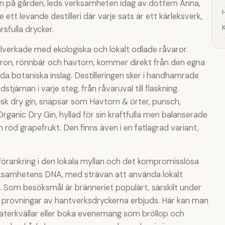
n på gården, leds verksamheten idag av dottern Anna,
tt levande destilleri där varje sats är ett kärleksverk,
sfulla drycker.
illverkade med ekologiska och lokalt odlade råvaror.
ron, rönnbär och havtorn, kommer direkt från den egna
 botaniska inslag. Destilleringen sker i handhamrade
järnan i varje steg, från råvaruval till flaskning.
sk dry gin, snapsar som Havtorn & örter, punsch,
rganic Dry Gin, hyllad för sin kraftfulla men balanserade
röd grapefrukt. Den finns även i en fatlagrad variant,
a förankring i den lokala myllan och det kompromisslösa
erksamhetens DNA, med strävan att använda lokalt
 Som besöksmål är bränneriet populärt, särskilt under
h provningar av hantverksdryckerna erbjuds. Här kan man
erkvällar eller boka evenemang som bröllop och