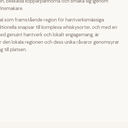
ulllen, beskåda kopparpannorna och smaka sig igenom
finsmakare.
ntial som framstående region för hantverksmässiga
tionella snapsar till komplexa whiskysorter, och med en
ed genuint hantverk och lokalt engagemang, är
er den lokala regionen och dess unika råvaror genomsyrar
 till platsen.