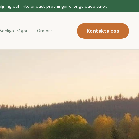
jning och inte endast provningar eller guidade turer.
Kontakta oss
Vanliga frågor
Om oss