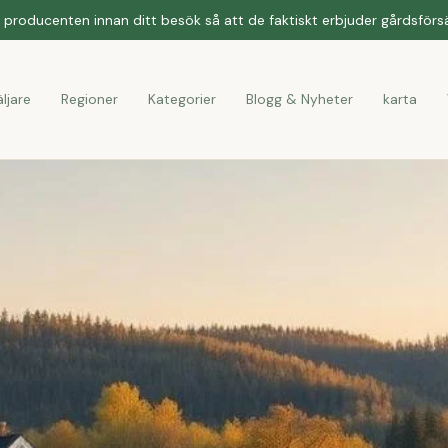
producenten innan ditt besök så att de faktiskt erbjuder gårdsförsäl
ljare
Regioner
Kategorier
Blogg & Nyheter
karta