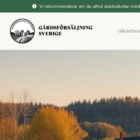
Vi rekommenderar att du alltid dubbelkollar med 
Gårdsförsä