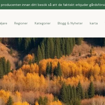
producenten innan ditt besök så att de faktiskt erbjuder gårdsförsäl
ljare
Regioner
Kategorier
Blogg & Nyheter
karta