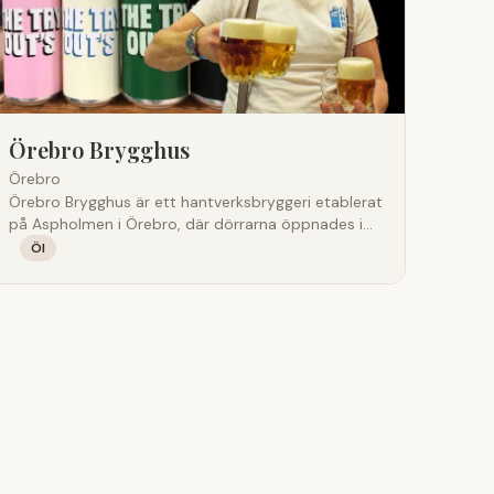
självklar plats på den globala dryckeskartan.
Örebro Brygghus
Örebro
Örebro Brygghus är ett hantverksbryggeri etablerat
på Aspholmen i Örebro, där dörrarna öppnades i
juni 2016. Sedan starten har bryggeriet utvecklats
Öl
till en tydlig aktör inom svenskt craft beer–
hantverk, med en filosofi som bygger på kvalitet,
nyfikenhet och en genuin passion för smak. Här
finns inga genvägar; varje öl tas fram med omsorg,
precision och ett starkt fokus på balans och
karaktär. Bryggeriet arbetar med både klassiska
och moderna ölstilar, och låter tradition och trend
mötas på ett naturligt sätt. I sortimentet återfinns
allt från rena, eleganta lageröl och pilsnerstilar till
smakrika ales, fruktiga och aromatiska IPA-
varianter, mörka och maltiga öl samt småskaliga