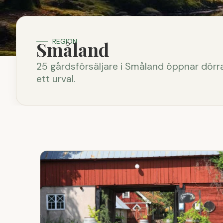
REGION
Småland
25 gårdsförsäljare i Småland öppnar dörrar
ett urval.